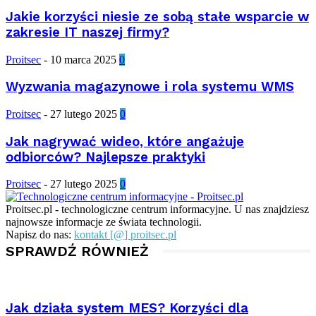
Jakie korzyści niesie ze sobą stałe wsparcie w
zakresie IT naszej firmy?
Proitsec
-
10 marca 2025
0
Wyzwania magazynowe i rola systemu WMS
Proitsec
-
27 lutego 2025
0
Jak nagrywać wideo, które angażuje
odbiorców? Najlepsze praktyki
Proitsec
-
27 lutego 2025
0
Proitsec.pl - technologiczne centrum informacyjne. U nas znajdziesz
najnowsze informacje ze świata technologii.
Napisz do nas:
kontakt [@] proitsec.pl
SPRAWDŹ RÓWNIEŻ
Jak działa system MES? Korzyści dla