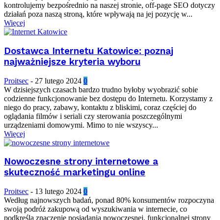
kontrolujemy bezpośrednio na naszej stronie, off-page SEO dotyczy
działań poza naszą stroną, które wpływają na jej pozycję w...
Więcej
Dostawca Internetu Katowice: poznaj
najważniejsze kryteria wyboru
Proitsec
-
27 lutego 2024
0
W dzisiejszych czasach bardzo trudno byłoby wyobrazić sobie
codzienne funkcjonowanie bez dostępu do Internetu. Korzystamy z
niego do pracy, zabawy, kontaktu z bliskimi, coraz częściej do
oglądania filmów i seriali czy sterowania poszczególnymi
urządzeniami domowymi. Mimo to nie wszyscy...
Więcej
Nowoczesne strony internetowe a
skuteczność marketingu online
Proitsec
-
13 lutego 2024
0
Według najnowszych badań, ponad 80% konsumentów rozpoczyna
swoją podróż zakupową od wyszukiwania w internecie, co
podkreśla znaczenie posiadania nowoczesnej, funkcjonalnej strony