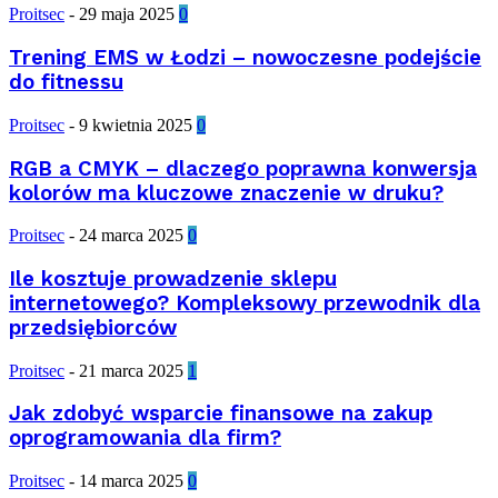
Proitsec
-
29 maja 2025
0
Trening EMS w Łodzi – nowoczesne podejście
do fitnessu
Proitsec
-
9 kwietnia 2025
0
RGB a CMYK – dlaczego poprawna konwersja
kolorów ma kluczowe znaczenie w druku?
Proitsec
-
24 marca 2025
0
Ile kosztuje prowadzenie sklepu
internetowego? Kompleksowy przewodnik dla
przedsiębiorców
Proitsec
-
21 marca 2025
1
Jak zdobyć wsparcie finansowe na zakup
oprogramowania dla firm?
Proitsec
-
14 marca 2025
0