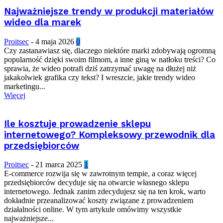
Najważniejsze trendy w produkcji materiałów
wideo dla marek
Proitsec
-
4 maja 2026
0
Czy zastanawiasz się, dlaczego niektóre marki zdobywają ogromną
popularność dzięki swoim filmom, a inne giną w natłoku treści? Co
sprawia, że wideo potrafi dziś zatrzymać uwagę na dłużej niż
jakakolwiek grafika czy tekst? I wreszcie, jakie trendy wideo
marketingu...
Więcej
Ile kosztuje prowadzenie sklepu
internetowego? Kompleksowy przewodnik dla
przedsiębiorców
Proitsec
-
21 marca 2025
1
E-commerce rozwija się w zawrotnym tempie, a coraz więcej
przedsiębiorców decyduje się na otwarcie własnego sklepu
internetowego. Jednak zanim zdecydujesz się na ten krok, warto
dokładnie przeanalizować koszty związane z prowadzeniem
działalności online. W tym artykule omówimy wszystkie
najważniejsze...