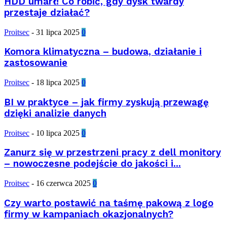
HDD umarł! Co robić, gdy dysk twardy
przestaje działać?
Proitsec
-
31 lipca 2025
0
Komora klimatyczna – budowa, działanie i
zastosowanie
Proitsec
-
18 lipca 2025
0
BI w praktyce – jak firmy zyskują przewagę
dzięki analizie danych
Proitsec
-
10 lipca 2025
0
Zanurz się w przestrzeni pracy z dell monitory
– nowoczesne podejście do jakości i...
Proitsec
-
16 czerwca 2025
0
Czy warto postawić na taśmę pakową z logo
firmy w kampaniach okazjonalnych?