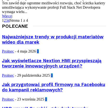
Ten zawód daje ogromne możliwości rozwoju, choć ścieżka kariery
umożliwiająca wykonywanie profesji Full Stack Net Developera
wymaga wielu...
Więcej
1
2
3
4
Strona 1 z 4
POLECANE
Najważniejsze trendy w produkcji materiałów
wideo dla marek
Proitsec
-
4 maja 2026
0
Jak wyświetlacze Nextion HMI przyspieszają
tworzenie innowacyjnych urządzeń?
Proitsec
-
29 października 2025
0
Jak przygotować profil firmowy na Facebooku
do kampanii reklamowych?
Proitsec
-
23 września 2025
0